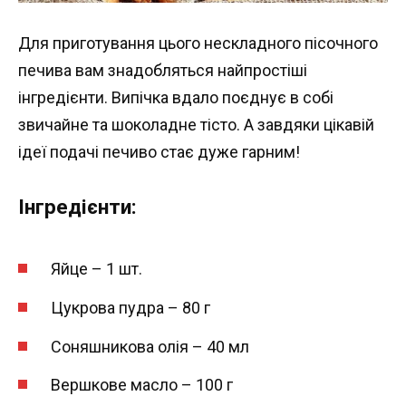
Для приготування цього нескладного пісочного
печива вам знадобляться найпростіші
інгредієнти. Випічка вдало поєднує в собі
звичайне та шоколадне тісто. А завдяки цікавій
ідеї подачі печиво стає дуже гарним!
Інгредієнти:
Яйце – 1 шт.
Цукрова пудра – 80 г
Соняшникова олія – 40 мл
Вершкове масло – 100 г