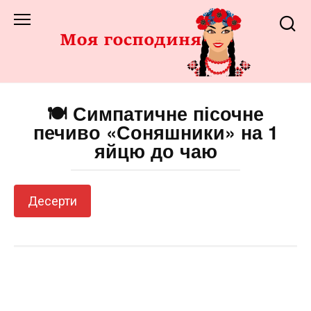
Перейти
до
змісту
🍽️ Симпатичне пісочне
печиво «Соняшники» на 1
яйцю до чаю
Десерти