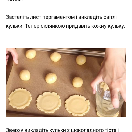
Застеліть лист пергаментом і викладіть світлі
кульки. Тепер склянкою придавіть кожну кульку.
Зверху викладіть кульки з шоколадного тіста і