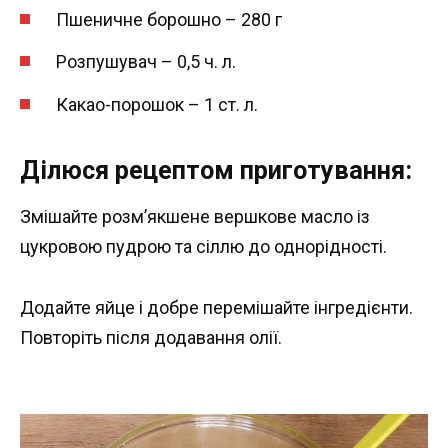
Пшеничне борошно – 280 г
Розпушувач – 0,5 ч. л.
Какао-порошок – 1 ст. л.
Ділюся рецептом приготування:
Змішайте розм’якшене вершкове масло із
цукровою пудрою та сіллю до однорідності.
Додайте яйце і добре перемішайте інгредієнти.
Повторіть після додавання олії.