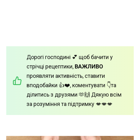
Дорогі господині 💕 щоб бачити у
стрічці рецептики,
ВАЖЛИВО
проявляти активність, ставити
вподобайки 👍❤️, коментувати 👇та
ділитись з друзями 🫶🙌 Дякую всім
за розуміння та підтримку 💋💋💋