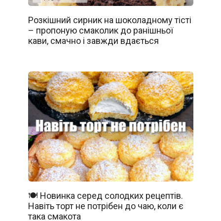
Розкішний сирник на шоколадному тісті
– пропоную смаколик до ранішньої
кави, смачно і завжди вдається
🍽️ Новинка серед солодких рецептів.
Навіть торт не потрібен до чаю, коли є
така смакота