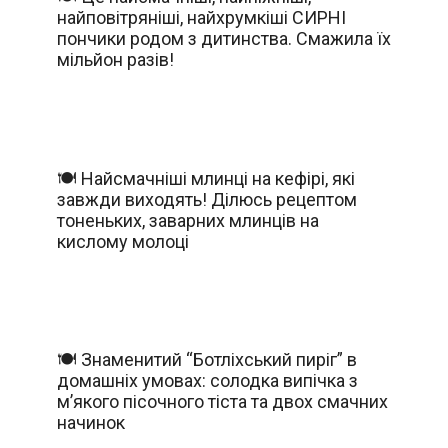
найповітряніші, найхрумкіші СИРНІ
пончики родом з дитинства. Смажила їх
мільйон разів!
🍽️ Найсмачніші млинці на кефірі, які
завжди виходять! Ділюсь рецептом
тоненьких, заварних млинців на
кислому молоці
🍽️ Знаменитий “Ботліхський пиріг” в
домашніх умовах: солодка випічка з
м’якого пісочного тіста та двох смачних
начинок