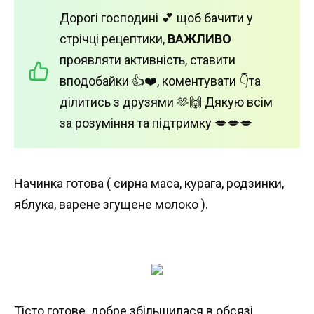
Дорогі господині 💕 щоб бачити у
стрічці рецептики,
ВАЖЛИВО
проявляти активність, ставити
вподобайки 👍❤️, коментувати 👇та
ділитись з друзями 🫶🙌 Дякую всім
за розуміння та підтримку 💋💋💋
Начинка готова ( сирна маса, курага, родзинки,
яблука, варене згущене молоко ).
Тісто готове, добре збільшилася в обсязі.