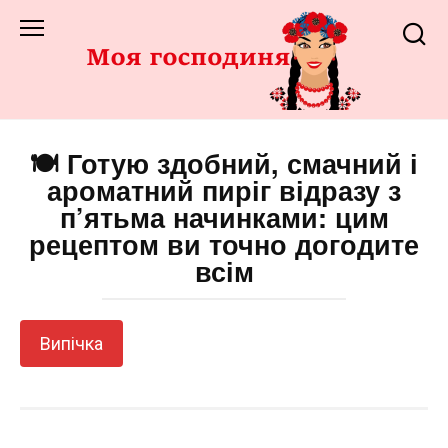
Перейти
до
змісту
🍽️ Готую здобний, смачний і
ароматний пиріг відразу з
п’ятьма начинками: цим
рецептом ви точно догодите
всім
Випічка