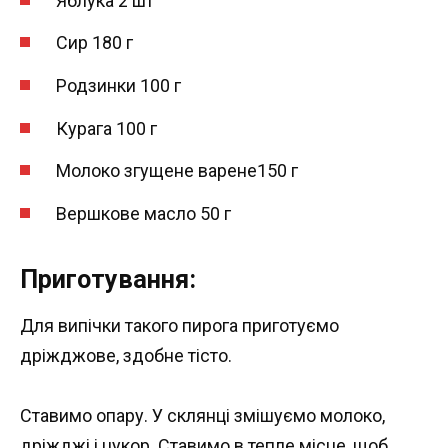
Яблука 2 шт
Сир 180 г
Родзинки 100 г
Курага 100 г
Молоко згущене варене150 г
Вершкове масло 50 г
Приготування:
Для випічки такого пирога приготуємо
дріжджове, здобне тісто.
Ставимо опару. У склянці змішуємо молоко,
дріжджі і цукор. Ставимо в тепле місце, щоб