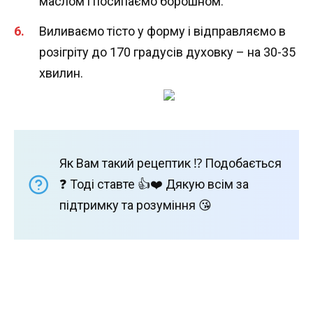
маслом і посипаємо борошном.
Виливаємо тісто у форму і відправляємо в
розігріту до 170 градусів духовку – на 30-35
хвилин.
Як Вам такий рецептик ⁉️ Подобається
❓ Тоді ставте 👍❤️ Дякую всім за
підтримку та розуміння 😘