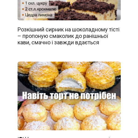
Розкішний сирник на шоколадному тісті
– пропоную смаколик до ранішньої
кави, смачно і завжди вдається