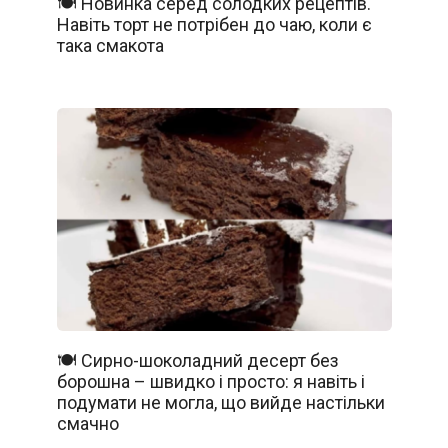
🍽️ Новинка серед солодких рецептів.
Навіть торт не потрібен до чаю, коли є
така смакота
🍽️ Сирно-шоколадний десерт без
борошна – швидко і просто: я навіть і
подумати не могла, що вийде настільки
смачно