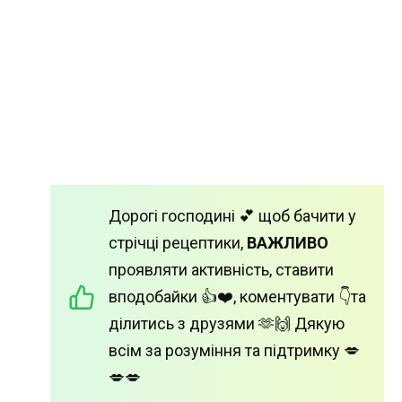
Дорогі господині 💕 щоб бачити у
стрічці рецептики,
ВАЖЛИВО
проявляти активність, ставити
вподобайки 👍❤️, коментувати 👇та
ділитись з друзями 🫶🙌 Дякую
всім за розуміння та підтримку 💋
💋💋