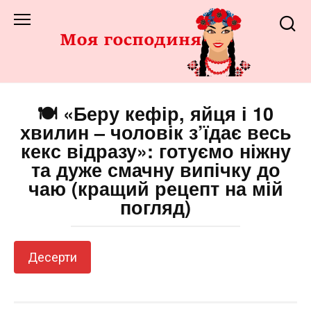
Перейти
до
змісту
🍽️ «Беру кефір, яйця і 10
хвилин – чоловік з’їдає весь
кекс відразу»: готуємо ніжну
та дуже смачну випічку до
чаю (кращий рецепт на мій
погляд)
Десерти