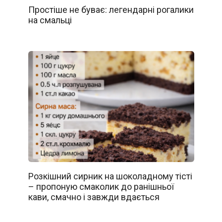
Простіше не буває: легендарні рогалики
на смальці
Розкішний сирник на шоколадному тісті
– пропоную смаколик до ранішньої
кави, смачно і завжди вдається