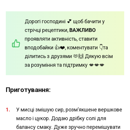
Дорогі господині 💕 щоб бачити у
стрічці рецептики,
ВАЖЛИВО
проявляти активність, ставити
вподобайки 👍❤️, коментувати 👇та
ділитись з друзями 🫶🙌 Дякую всім
за розуміння та підтримку 💋💋💋
Приготування:
У мисці змішую сир, розм’якшене вершкове
масло і цукор. Додаю дрібку солі для
балансу смаку. Дуже зручно перемішувати