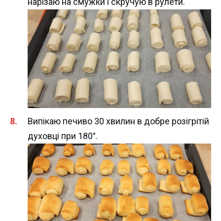
нарізаю на смужки і скручую в рулети.
Випікаю печиво 30 хвилин в добре розігрітій
духовці при 180°.