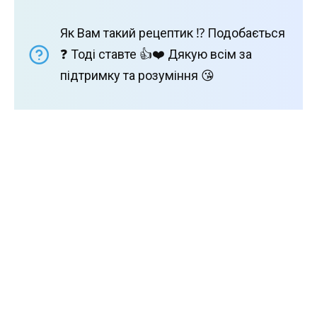
Як Вам такий рецептик ⁉️ Подобається
❓ Тоді ставте 👍❤️ Дякую всім за
підтримку та розуміння 😘