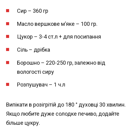
Сир – 360 гр
Масло вершкове м’яке – 100 гр.
Цукор – 3-4 ст.л + для посипання
Сіль – дрібка
Борошно – 220-250 гр, залежно від
вологості сиру
Розпушувач – 1 ч.л
Випікати в розігрітій до 180 ° духовці 30 хвилин.
Якщо любите дуже солодке печиво, додайте
більше цукру.