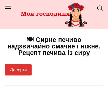
Перейти
до
змісту
🍽️ Сирне печиво
надзвичайно смачне і ніжне.
Рецепт печива із сиру
Десерти