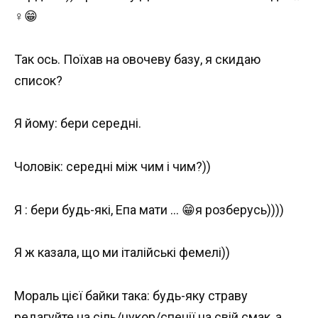
‍♀️😁
Так ось. Поїхав на овочеву базу, я скидаю
список?
Я йому: бери середні.
Чоловік: середні між чим і чим?))
Я : бери будь-які, Епа мати … 😁я розберусь))))
Я ж казала, що ми італійські фемелі))
Мораль цієї байки така: будь-яку страву
редагуйте на сіль/цукор/спеції на свій смак, а