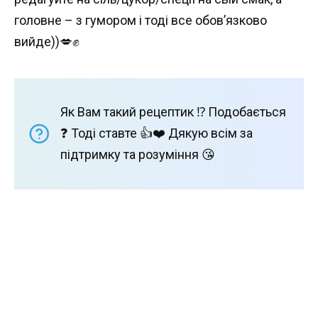
головне – з гумором і тоді все обов’язково
вийде))💋✊️
Як Вам такий рецептик ⁉️ Подобається
❓ Тоді ставте 👍❤️ Дякую всім за
підтримку та розуміння 😘