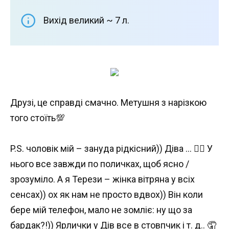
Вихід великий ~ 7 л.
Друзі, це справді смачно. Метушня з нарізкою
того стоїть💯
P.S. чоловік мій – зануда рідкісний)) Діва … 🤦‍♀️ У
нього все завжди по поличках, щоб ясно /
зрозуміло. А я Терези – жінка вітряна у всіх
сенсах)) ох як нам не просто вдвох)) Він коли
бере мій телефон, мало не зомліє: ну що за
бардак?!)) Ярлички у Дів все в стовпчик і т. д.. 🤦