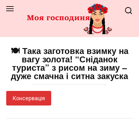
Перейти
до
змісту
🍽️ Така заготовка взимку на
вагу золота! “Сніданок
туриста” з рисом на зиму –
дуже смачна і ситна закуска
Консервація