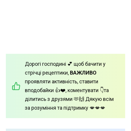
Дорогі господині 💕 щоб бачити у
стрічці рецептики,
ВАЖЛИВО
проявляти активність, ставити
вподобайки 👍❤️, коментувати 👇та
ділитись з друзями 🫶🙌 Дякую всім
за розуміння та підтримку 💋💋💋