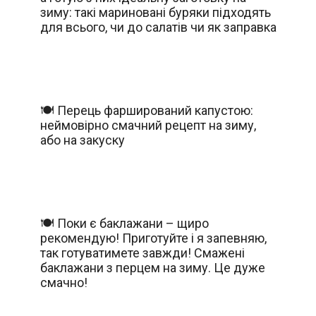
зиму: такі мариновані буряки підходять
для всього, чи до салатів чи як заправка
🍽️ Перець фарширований капустою:
неймовірно смачний рецепт на зиму,
або на закуску
🍽️ Поки є баклажани – щиро
рекомендую! Приготуйте і я запевняю,
так готуватимете завжди! Смажені
баклажани з перцем на зиму. Це дуже
смачно!