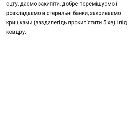
оцту, даємо закипіти, добре перемішуємо і
розкладаємо в стерильні банки, закриваємо
кришками (заздалегідь прокип’ятити 5 хв) і під
ковдру.