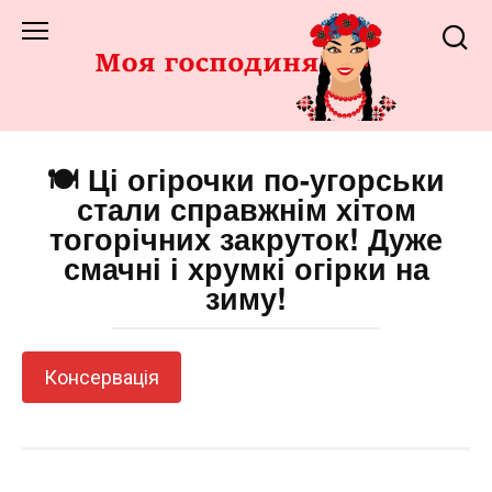
Перейти
до
змісту
🍽️ Ці огірочки по-угорськи
стали справжнім хітом
тогорічних закруток! Дуже
смачні і хрумкі огірки на
зиму!
Консервація