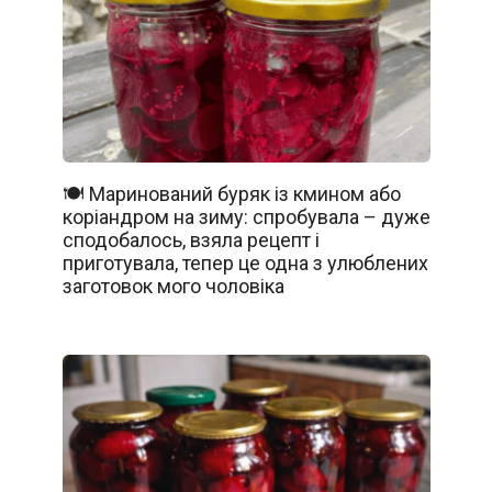
🍽️ Маринований буряк із кмином або
коріандром на зиму: спробувала – дуже
сподобалось, взяла рецепт і
приготувала, тепер це одна з улюблених
заготовок мого чоловіка