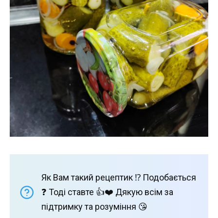
Як Вам такий рецептик ⁉️ Подобається
❓ Тоді ставте 👍❤️ Дякую всім за
підтримку та розуміння 😘