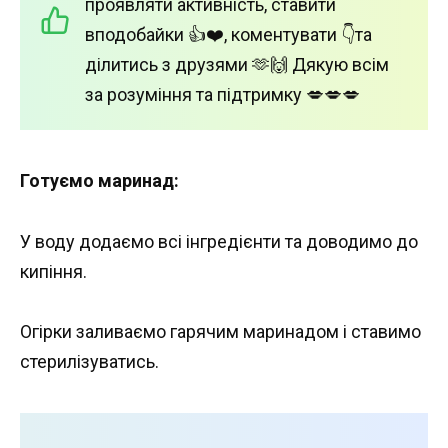
проявляти активність, ставити
вподобайки 👍❤️, коментувати 👇та
ділитись з друзями 🫶🙌 Дякую всім
за розуміння та підтримку 💋💋💋
Готуємо маринад:
У воду додаємо всі інгредієнти та доводимо до
кипіння.
Огірки заливаємо гарячим маринадом і ставимо
стерилізуватись.