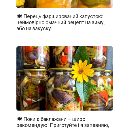
🍽️ Перець фарширований капустою:
неймовірно смачний рецепт на зиму,
або на закуску
🍽️ Поки є баклажани – щиро
рекомендую! Приготуйте і я запевняю,