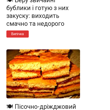
🍽️ Беру звичайні
бублики і готую з них
закуску: виходить
смачно та недорого
Випічка
🍽️ Пісочно-дріжджовий