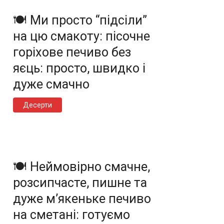
🍽️ Ми просто “підсіли”
на цю смакоту: пісочне
горіхове печиво без
яєць: просто, швидко і
дуже смачно
Десерти
🍽️ Неймовірно смачне,
розсипчасте, пишне та
дуже м’якеньке печиво
на сметані: готуємо