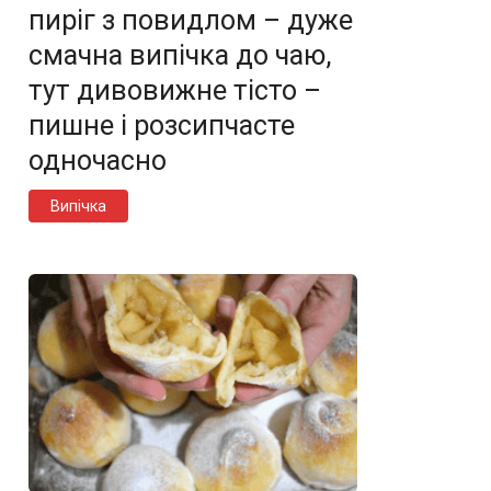
пиріг з повидлом – дуже
смачна випічка до чаю,
тут дивовижне тісто –
пишне і розсипчасте
одночасно
Випічка