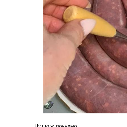
Ну що ж, почнемо.