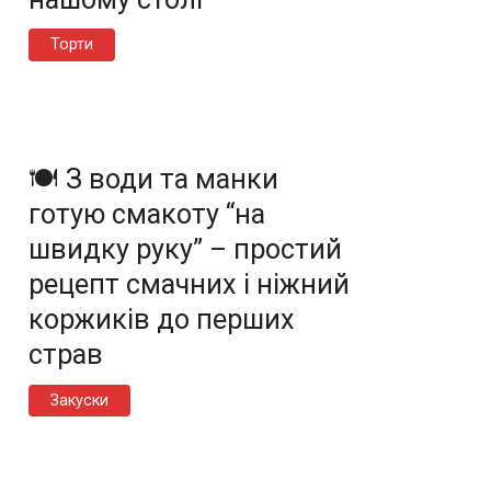
Торти
🍽️ З води та манки
готую смакоту “на
швидку руку” – простий
рецепт смачних і ніжний
коржиків до перших
страв
Закуски