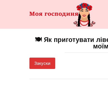
Перейти
до
змісту
🍽️ Як приготувати лі
моїм
Закуски