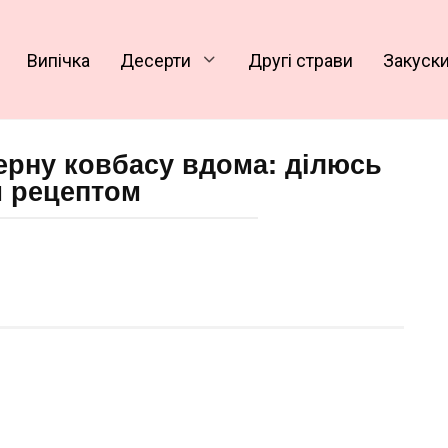
Випічка
Десерти
Другі страви
Закуск
верну ковбасу вдома: ділюсь
 рецептом