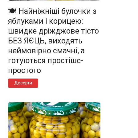
🍽️ Найніжніші булочки з
яблуками і корицею:
швидке дріжджове тісто
БЕЗ ЯЄЦЬ, виходять
неймовірно смачні, а
готуються простіше-
простого
Десерти