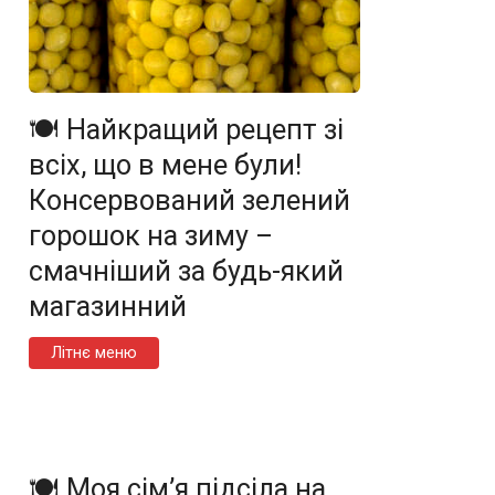
🍽️ Найкращий рецепт зі
всіх, що в мене були!
Консервований зелений
горошок на зиму –
смачніший за будь-який
магазинний
Літнє меню
🍽️ Моя сім’я підсіла на