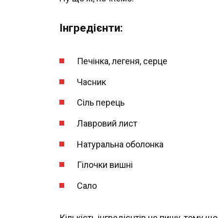
Інгредієнти:
Печінка, легеня, серце
Часник
Сіль перець
Лавровий лист
Натуральна оболонка
Гілочки вишні
Сало
Кількість інгредієнтів не пишу, тому що