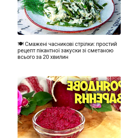
🍽️ Смажені часникові стрілки: простий
рецепт пікантної закуски зі сметаною
всього за 20 хвилин