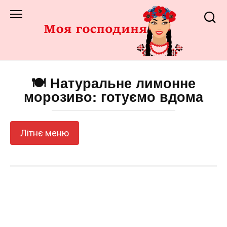
Перейти
до
змісту
🍽️ Натуральне лимонне
морозиво: готуємо вдома
Літнє меню