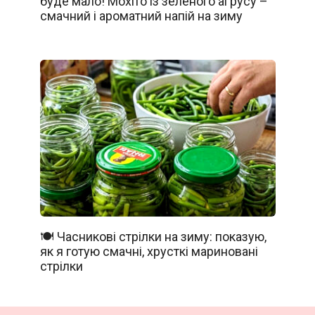
буде мало! Мохіто із зеленого аґрусу –
смачний і ароматний напій на зиму
🍽️ Часникові стрілки на зиму: показую,
як я готую смачні, хрусткі мариновані
стрілки