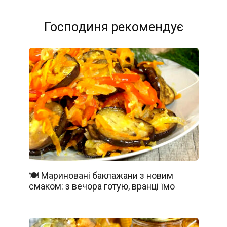
Господиня рекомендує
🍽️ Мариновані баклажани з новим
смаком: з вечора готую, вранці їмо