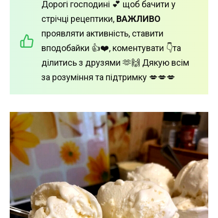
Дорогі господині 💕 щоб бачити у
стрічці рецептики,
ВАЖЛИВО
проявляти активність, ставити
вподобайки 👍❤️, коментувати 👇та
ділитись з друзями 🫶🙌 Дякую всім
за розуміння та підтримку 💋💋💋