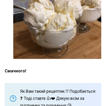
Смачного!
Як Вам такий рецептик ⁉️ Подобається
❓ Тоді ставте 👍❤️ Дякую всім за
підтримку та розуміння 😘