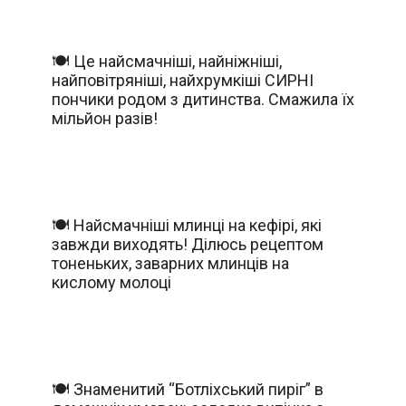
🍽️ Це найсмачніші, найніжніші,
найповітряніші, найхрумкіші СИРНІ
пончики родом з дитинства. Смажила їх
мільйон разів!
🍽️ Найсмачніші млинці на кефірі, які
завжди виходять! Ділюсь рецептом
тоненьких, заварних млинців на
кислому молоці
🍽️ Знаменитий “Ботліхський пиріг” в