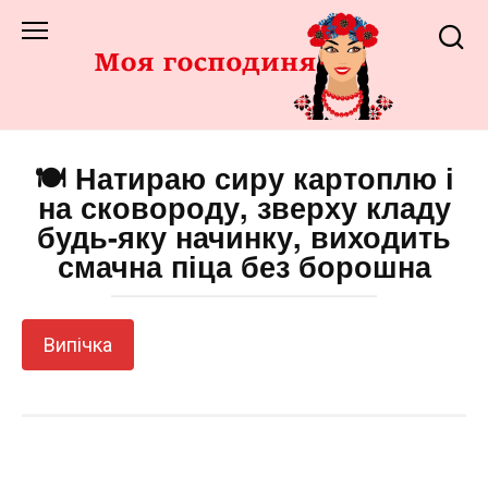
Перейти
до
змісту
🍽️ Натираю сиру картоплю і
на сковороду, зверху кладу
будь-яку начинку, виходить
смачна піца без борошна
Випічка