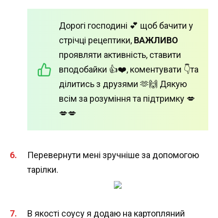
Дорогі господині 💕 щоб бачити у
стрічці рецептики,
ВАЖЛИВО
проявляти активність, ставити
вподобайки 👍❤️, коментувати 👇та
ділитись з друзями 🫶🙌 Дякую
всім за розуміння та підтримку 💋
💋💋
Перевернути мені зручніше за допомогою
тарілки.
В якості соусу я додаю на картопляний