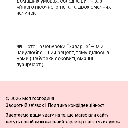
домашніх умовах: солодка випічка з
м’якого пісочного тіста та двох смачних
начинок
🍽️ Тісто на чебуреки “Заварне” – мій
найулюбленіший рецепт, тому ділюсь з
Вами (чебуреки соковиті, смачні і
пузирчасті)
© 2026 Моя господиня
Зворотній зв’язок
|
Політика конфіденційності
Звертаємо вашу увагу на те, що матеріали сайту
несуть ознайомлювальний характер і ні за яких умов