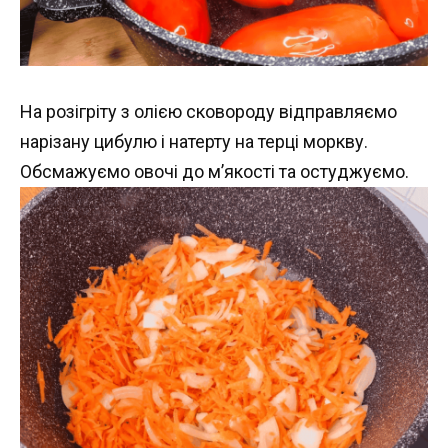
На розігріту з олією сковороду відправляємо
нарізану цибулю і натерту на терці моркву.
Обсмажуємо овочі до м’якості та остуджуємо.