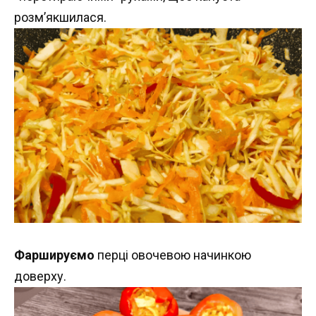
розм’якшилася.
Фаршируємо
перці овочевою начинкою
доверху.