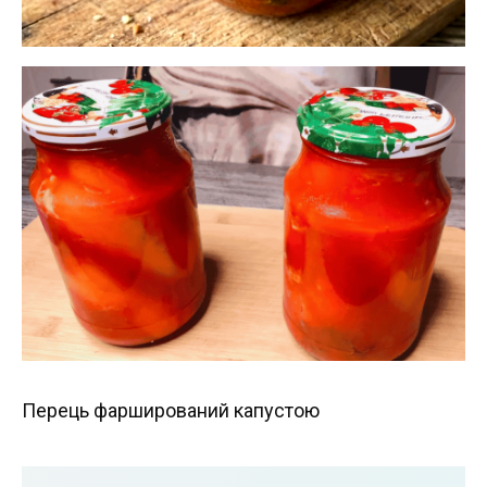
Перець фарширований капустою