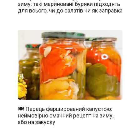
зиму: такі мариновані буряки підходять
для всього, чи до салатів чи як заправка
🍽️ Перець фарширований капустою:
неймовірно смачний рецепт на зиму,
або на закуску