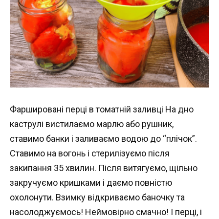
Фаршировані перці в томатній заливці На дно
каструлі вистилаємо марлю або рушник,
ставимо банки і заливаємо водою до “плічок”.
Ставимо на вогонь і стерилізуємо після
закипання 35 хвилин. Після витягуємо, щільно
закручуємо кришками і даємо повністю
охолонути. Взимку відкриваємо баночку та
насолоджуємось! Неймовірно смачно! І перці, і