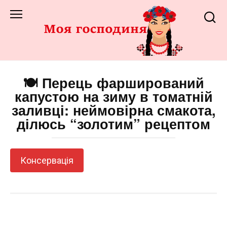
Перейти
до
змісту
🍽️ Перець фарширований
капустою на зиму в томатній
заливці: неймовірна смакота,
ділюсь “золотим” рецептом
Консервація