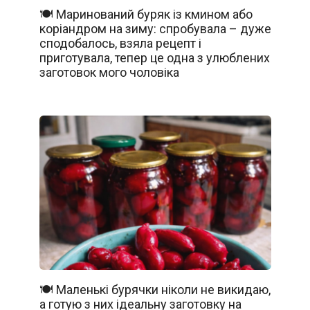
🍽️ Маринований буряк із кмином або
коріандром на зиму: спробувала – дуже
сподобалось, взяла рецепт і
приготувала, тепер це одна з улюблених
заготовок мого чоловіка
🍽️ Маленькі бурячки ніколи не викидаю,
а готую з них ідеальну заготовку на