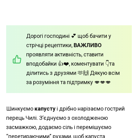
Дорогі господині 💕 щоб бачити у
стрічці рецептики,
ВАЖЛИВО
проявляти активність, ставити
вподобайки 👍❤️, коментувати 👇та
ділитись з друзями 🫶🙌 Дякую всім
за розуміння та підтримку 💋💋💋
Шинкуємо
капусту
і дрібно нарізаємо гострий
перець Чилі. З’єднуємо з охолодженою
засмажкою, додаємо сіль і перемішуємо
“перетираючими” рухами, щоб капуста