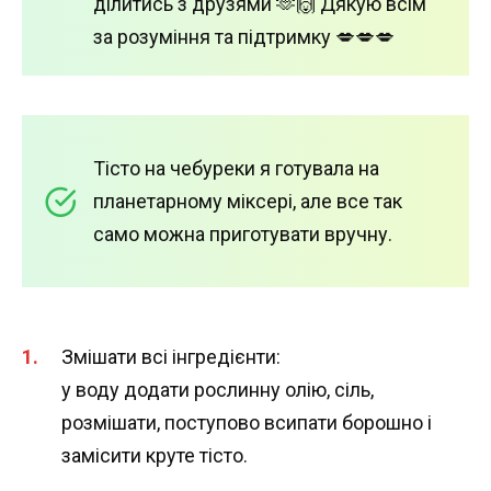
ділитись з друзями 🫶🙌 Дякую всім
за розуміння та підтримку 💋💋💋
Тісто на чебуреки я готувала на
планетарному міксері, але все так
само можна приготувати вручну.
Змішати всі інгредієнти:
у воду додати рослинну олію, сіль,
розмішати, поступово всипати борошно і
замісити круте тісто.