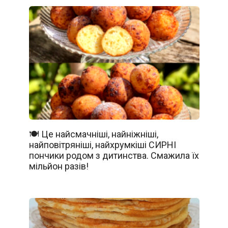
🍽️ Це найсмачніші, найніжніші,
найповітряніші, найхрумкіші СИРНІ
пончики родом з дитинства. Смажила їх
мільйон разів!