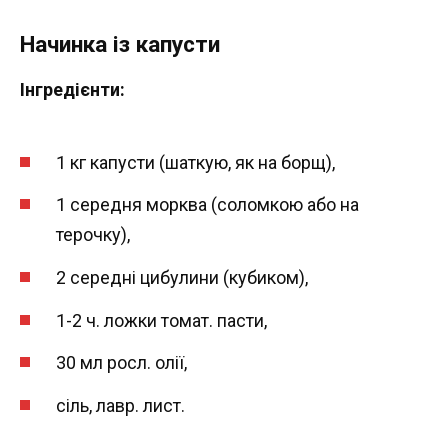
Начинка із капусти
Інгредієнти:
1 кг капусти (шаткую, як на борщ),
1 середня морква (соломкою або на
терочку),
2 середні цибулини (кубиком),
1-2 ч. ложки томат. пасти,
30 мл росл. олії,
сіль, лавр. лист.
⠀