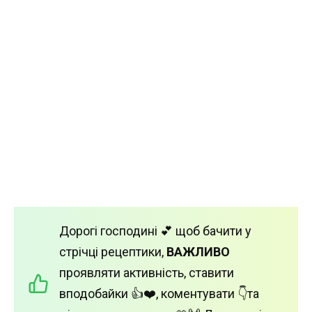
Дорогі господині 💕 щоб бачити у
стрічці рецептики,
ВАЖЛИВО
проявляти активність, ставити
вподобайки 👍❤️, коментувати 👇та