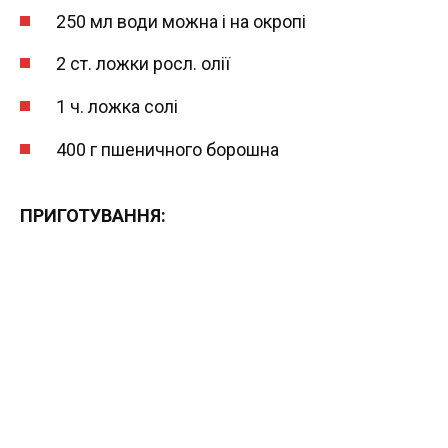
250 мл води можна і на окропі
2 ст. ложки росл. олії
1 ч. ложка солі
400 г пшеничного борошна
ПРИГОТУВАННЯ: