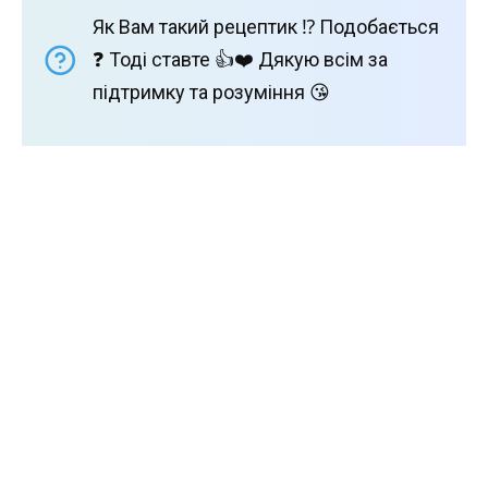
Як Вам такий рецептик ⁉️ Подобається
❓ Тоді ставте 👍❤️ Дякую всім за
підтримку та розуміння 😘