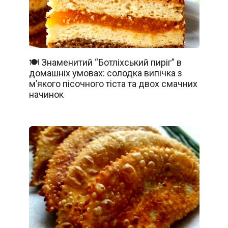
🍽️ Знаменитий “Ботліхський пиріг” в
домашніх умовах: солодка випічка з
м’якого пісочного тіста та двох смачних
начинок