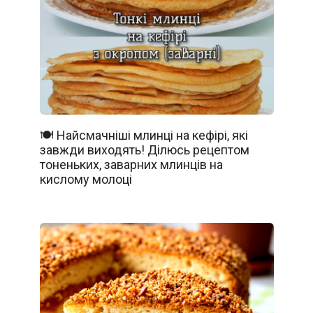
🍽️ Найсмачніші млинці на кефірі, які
завжди виходять! Ділюсь рецептом
тоненьких, заварних млинців на
кислому молоці