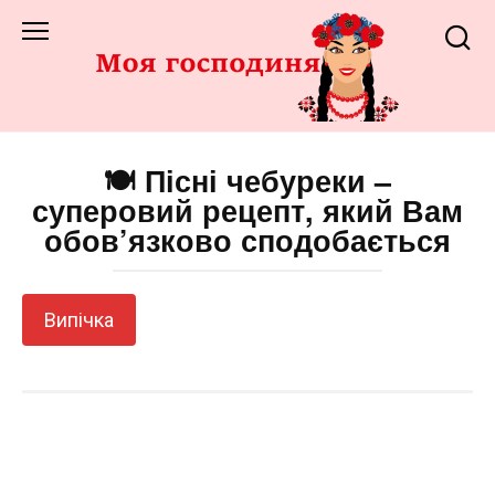
Перейти
до
змісту
🍽️ Пісні чебуреки –
суперовий рецепт, який Вам
обов’язково сподобається
Випічка