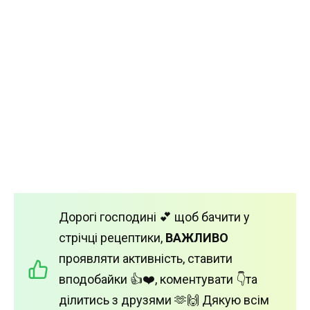
Дорогі господині 💕 щоб бачити у
стрічці рецептики,
ВАЖЛИВО
проявляти активність, ставити
вподобайки 👍❤️, коментувати 👇та
ділитись з друзями 🫶🙌 Дякую всім