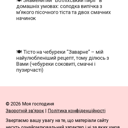
🍽️ Знаменитий “Ботліхський пиріг” в
домашніх умовах: солодка випічка з
м’якого пісочного тіста та двох смачних
начинок
🍽️ Тісто на чебуреки “Заварне” – мій
найулюбленіший рецепт, тому ділюсь з
Вами (чебуреки соковиті, смачні і
пузирчасті)
© 2026 Моя господиня
Зворотній зв’язок
|
Політика конфіденційності
Звертаємо вашу увагу на те, що матеріали сайту
несуть ознайомлювальний характер і ні за яких умов