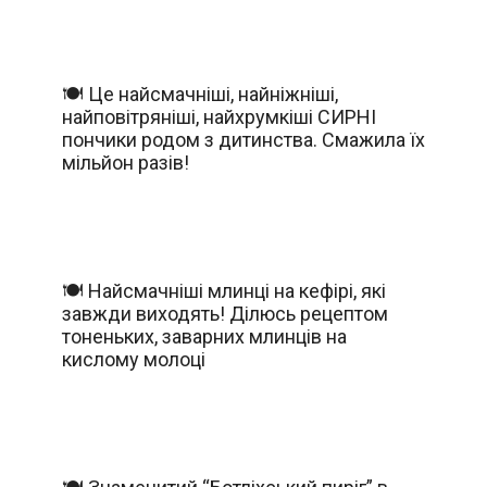
🍽️ Це найсмачніші, найніжніші,
найповітряніші, найхрумкіші СИРНІ
пончики родом з дитинства. Смажила їх
мільйон разів!
🍽️ Найсмачніші млинці на кефірі, які
завжди виходять! Ділюсь рецептом
тоненьких, заварних млинців на
кислому молоці