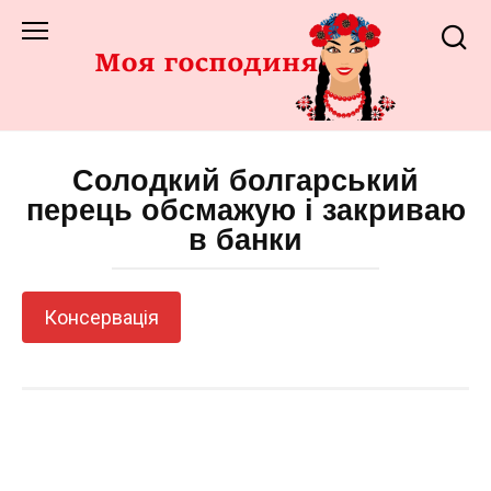
Перейти
до
змісту
Солодкий болгарський
перець обсмажую і закриваю
в банки
Консервація