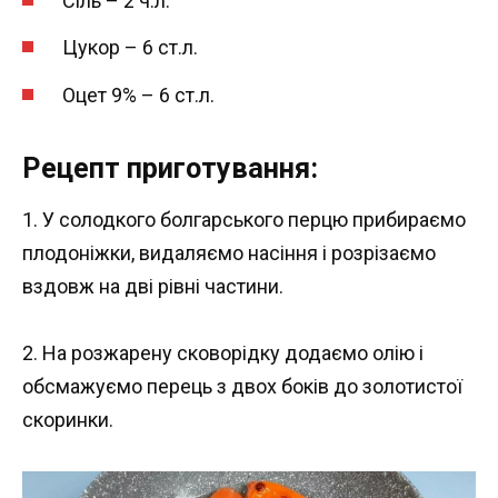
Сіль – 2 ч.л.
Цукор – 6 ст.л.
Оцет 9% – 6 ст.л.
Рецепт приготування:
1. У солодкого болгарського перцю прибираємо
плодоніжки, видаляємо насіння і розрізаємо
вздовж на дві рівні частини.
2. На розжарену сковорідку додаємо олію і
обсмажуємо перець з двох боків до золотистої
скоринки.