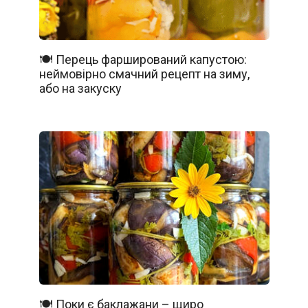
🍽️ Перець фарширований капустою:
неймовірно смачний рецепт на зиму,
або на закуску
🍽️ Поки є баклажани – щиро