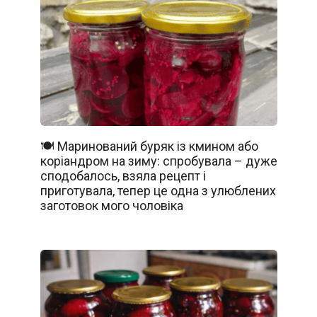
🍽️ Маринований буряк із кмином або
коріандром на зиму: спробувала – дуже
сподобалось, взяла рецепт і
приготувала, тепер це одна з улюблених
заготовок мого чоловіка