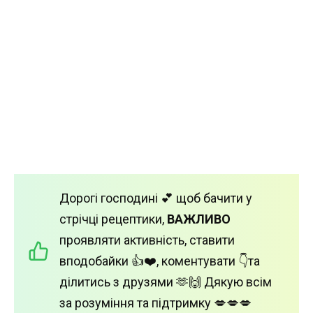
Дорогі господині 💕 щоб бачити у
стрічці рецептики,
ВАЖЛИВО
проявляти активність, ставити
вподобайки 👍❤️, коментувати 👇та
ділитись з друзями 🫶🙌 Дякую всім
за розуміння та підтримку 💋💋💋