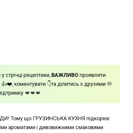
 у стрічці рецептики,
ВАЖЛИВО
проявляти
 👍❤️, коментувати 👇та ділитись з друзями 🫶
підтримку 💋💋💋
ЖДИ! Тому що ГРУЗИНСЬКА КУХНЯ підкорює
воїми ароматами і дивовижними смаковими