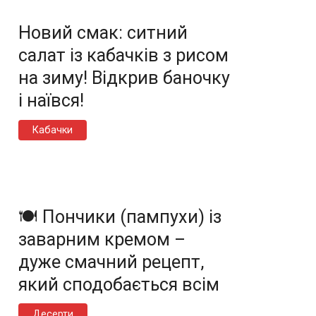
Новий смак: ситний
салат із кабачків з рисом
на зиму! Відкрив баночку
і наївся!
Кабачки
🍽️ Пончики (пампухи) із
заварним кремом –
дуже смачний рецепт,
який сподобається всім
Десерти