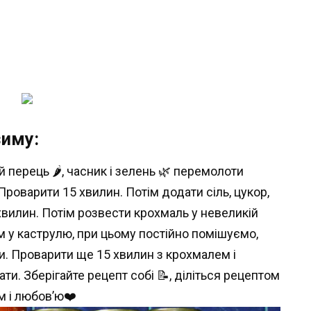
зиму:
й перець 🌶, часник і зелень 🌿 перемолоти
роварити 15 хвилин. Потім додати сіль, цукор,
 хвилин. Потім розвести крохмаль у невеликій
ом у каструлю, при цьому постійно помішуємо,
. Проварити ще 15 хвилин з крохмалем і
ати. Зберігайте рецепт собі 📝, діліться рецептом
м і любов’ю❤️