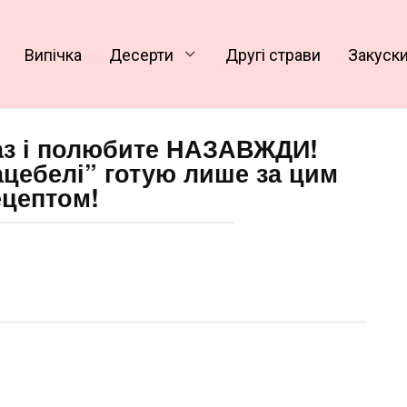
Випічка
Десерти
Другі страви
Закуск
раз і полюбите НАЗАВЖДИ!
ацебелі” готую лише за цим
ецептом!