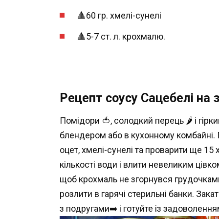
🔺60 гр. хмелі-сунелі
🔺5-7 ст. л. крохмалю.
Рецепт соусу Сацебелі на 
Помідори 🍅, солодкий перець 🌶 і гірки
блендером або в кухонному комбайні. П
оцет, хмелі-сунелі та проварити ще 15
кількості води і влити невеликим цівк
щоб крохмаль не згорнувся грудочками
розлити в гарячі стерильні банки. Закат
з подругами➡️ і готуйте із задоволення