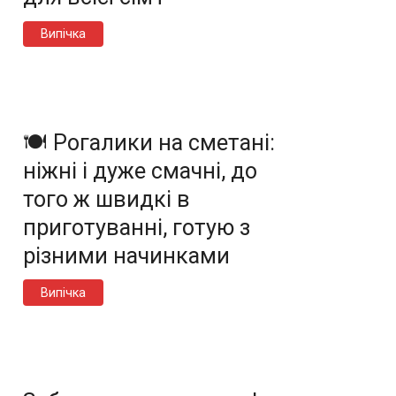
Випічка
🍽️ Рогалики на сметані:
ніжні і дуже смачні, до
того ж швидкі в
приготуванні, готую з
різними начинками
Випічка