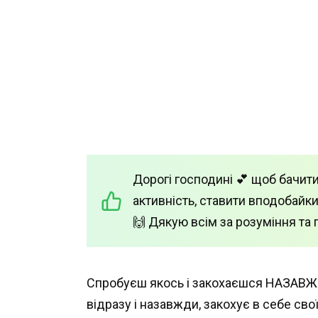
Дорогі господині 💕 щоб бачити
активність, ставити вподобайки
🙌 Дякую всім за розуміння та 
Спробуєш якось і закохаєшся НАЗАВ
відразу і назавжди, закохує в себе с