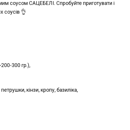
амим соусом САЦЕБЕЛІ. Спробуйте приготувати і
х соусів 👌
200-300 гр.),
етрушки, кінзи, кропу, базиліка,