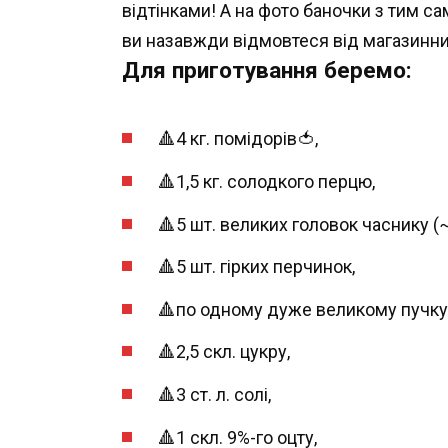
відтінками! А на фото баночки з тим с
ви назавжди відмовтеся від магазинни
Для приготування беремо:
🔺4 кг. помідорів🍅,
🔺1,5 кг. солодкого перцю,
🔺5 шт. великих головок часнику (~
🔺5 шт. гірких перчинок,
🔺по одному дуже великому пучку п
🔺2,5 скл. цукру,
🔺3 ст. л. солі,
🔺1 скл. 9%-го оцту,