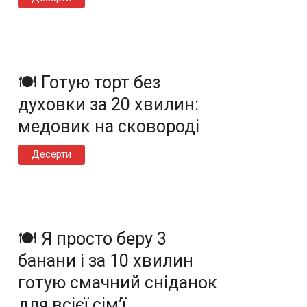
🍽️ Готую торт без
духовки за 20 хвилин:
медовик на сковороді
Десерти
🍽️ Я просто беру 3
банани і за 10 хвилин
готую смачний сніданок
для всієї сім’ї