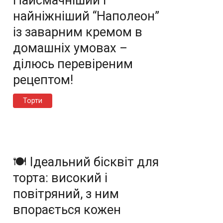
Найсмачніший і
найніжніший “Наполеон”
із заварним кремом в
домашніх умовах –
ділюсь перевіреним
рецептом!
Торти
🍽️ Ідеальний бісквіт для
торта: високий і
повітряний, з ним
впорається кожен