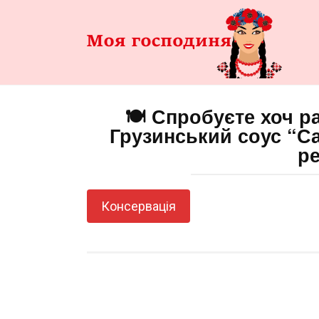
Перейти
до
змісту
🍽️ Спробуєте хоч 
Грузинський соус “С
р
Консервація