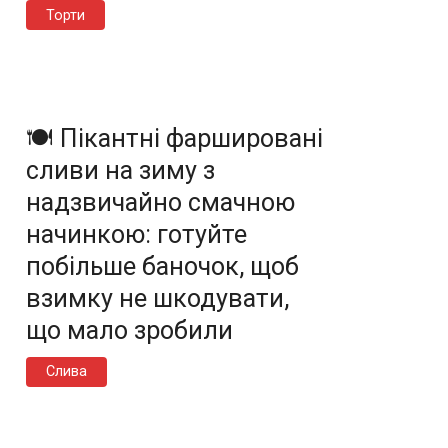
Торти
🍽️ Пікантні фаршировані
сливи на зиму з
надзвичайно смачною
начинкою: готуйте
побільше баночок, щоб
взимку не шкодувати,
що мало зробили
Слива