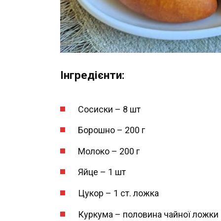
Інгредієнти:
Сосиски – 8 шт
Борошно – 200 г
Молоко – 200 г
Яйце – 1 шт
Цукор – 1 ст. ложка
Куркума – половина чайної ложки