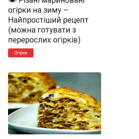
🍽️ Різані мариновані
огірки на зиму –
Найпростіший рецепт
(можна готувати з
перерослих огірків)
Огірки