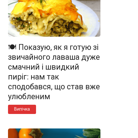
🍽️ Показую, як я готую зі
звичайного лаваша дуже
смачний і швидкий
пиріг: нам так
сподобався, що став вже
улюбленим
Випічка