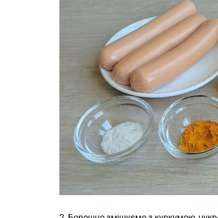
2. Борошно змішуємо з куркумою, цукр