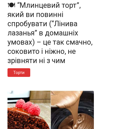
🍽️ “Млинцевий торт”,
який ви повинні
спробувати (“Лінива
лазанья” в домашніх
умовах) – це так смачно,
соковито і ніжно, не
зрівняти ні з чим
Торти