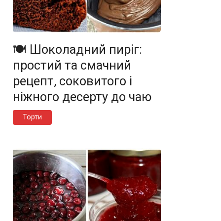
🍽️ Шоколадний пиріг:
простий та смачний
рецепт, соковитого і
ніжного десерту до чаю
Торти