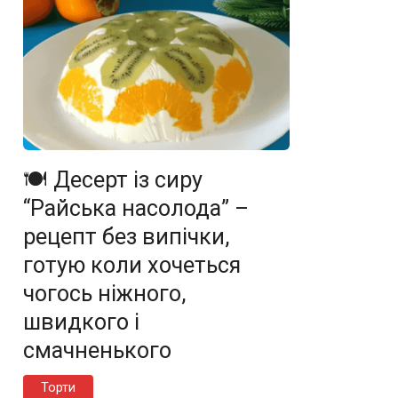
🍽️ Десерт із сиру
“Райська насолода” –
рецепт без випічки,
готую коли хочеться
чогось ніжного,
швидкого і
смачненького
Торти