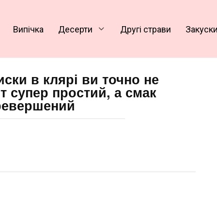
Випічка
Десерти
Другі страви
Закуск
сиски в клярі ви точно не
т супер простий, а смак
ревершений