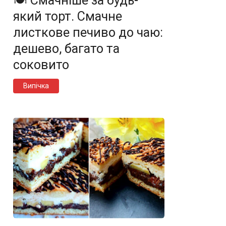
🍽️ Смачніше за будь-
який торт. Смачне
листкове печиво до чаю:
дешево, багато та
соковито
Випічка