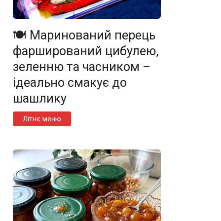
🍽️ Маринований перець
фарширований цибулею,
зеленню та часником –
ідеально смакує до
шашлику
Літнє меню