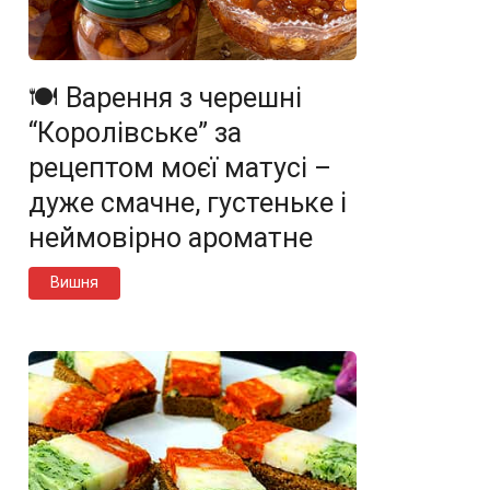
🍽️ Варення з черешні
“Королівське” за
рецептом моєї матусі –
дуже смачне, густеньке і
неймовірно ароматне
Вишня