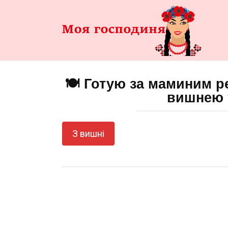
Перейти
до
змісту
🍽️ Готую за маминим р
вишнею 
З вишні