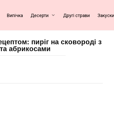
Випічка
Десерти
Другі страви
Закуск
ецептом: пиріг на сковороді з
та абрикосами