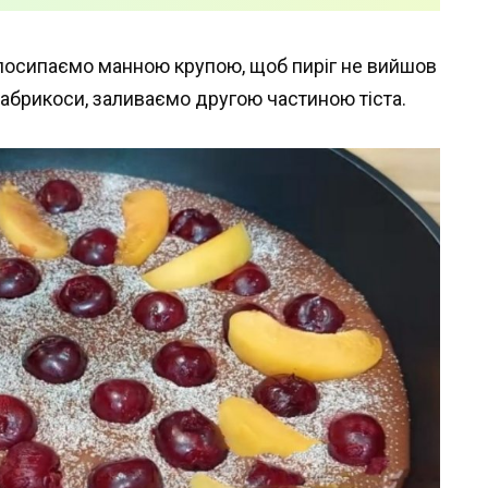
 посипаємо манною крупою, щоб пиріг не вийшов
 абрикоси, заливаємо другою частиною тіста.