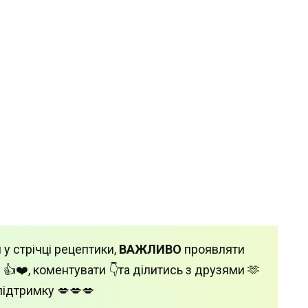
 у стрічці рецептики,
ВАЖЛИВО
проявляти
 👍❤️, коментувати 👇та ділитись з друзями 🫶
підтримку 💋💋💋