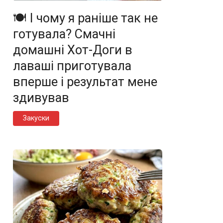
🍽️ І чому я раніше так не
готувала? Смачні
домашні Хот-Доги в
лаваші приготувала
вперше і результат мене
здивував
Закуски