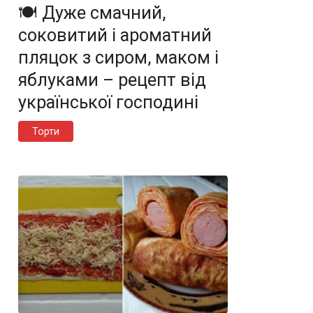
🍽️ Дуже смачний,
соковитий і ароматний
пляцок з сиром, маком і
яблуками – рецепт від
української господині
Торти