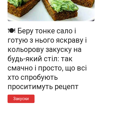
🍽️ Беру тонке сало і
готую з нього яскраву і
кольорову закуску на
будь-який стіл: так
смачно і просто, що всі
хто спробують
проситимуть рецепт
Закуски