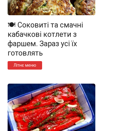
🍽️ Соковиті та смачні
кабачкові котлети з
фаршем. Зараз усі їх
готовлять
Літнє меню