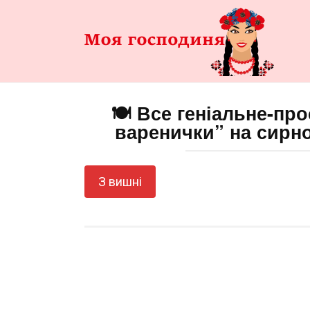
Перейти
до
змісту
🍽️ Все геніальне-про
варенички” на сирно
З вишні