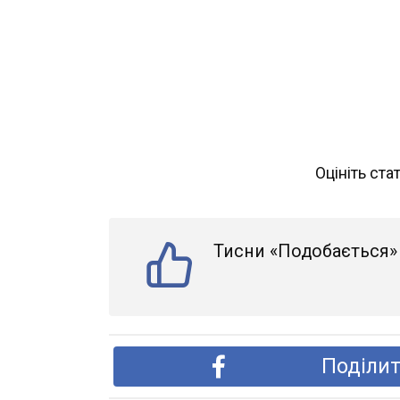
Оцініть ста
Тисни «Подобається» 
Поділит