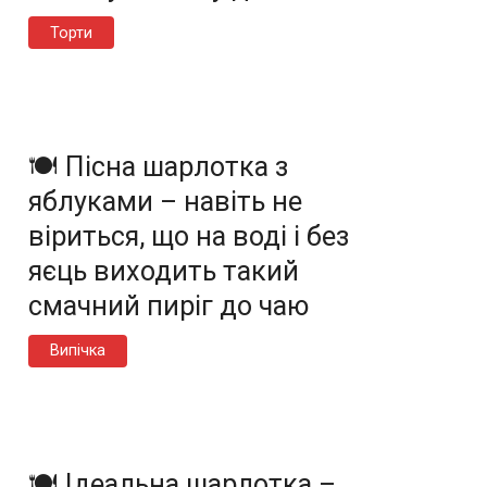
Торти
🍽️ Пісна шарлотка з
яблуками – навіть не
віриться, що на воді і без
яєць виходить такий
смачний пиріг до чаю
Випічка
🍽️ Ідеальна шарлотка –