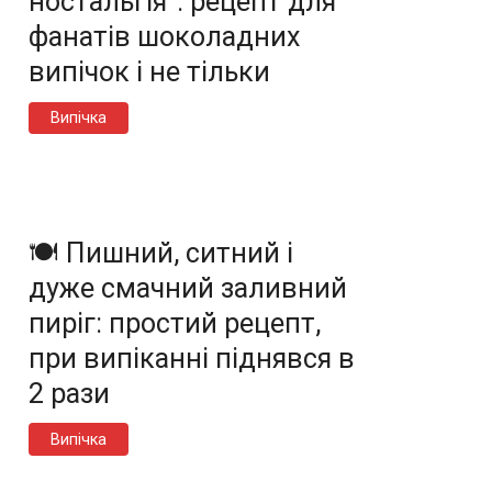
ностальгія”: рецепт для
фанатів шоколадних
випічок і не тільки
Випічка
🍽️ Пишний, ситний і
дуже смачний заливний
пиріг: простий рецепт,
при випіканні піднявся в
2 рази
Випічка