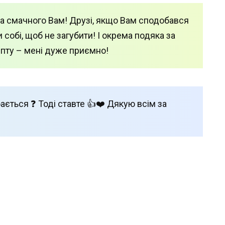
а смачного Вам! Друзі, якщо Вам сподобався
 собі, щоб не загубити! І окрема подяка за
епту – мені дуже приємно!
ається ❓ Тоді ставте 👍❤️ Дякую всім за