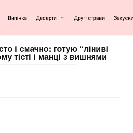
Випічка
Десерти
Другі страви
Закуск
сто і смачно: готую “ліниві
му тісті і манці з вишнями