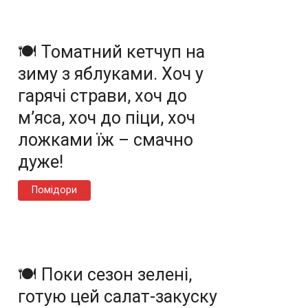
🍽️ Томатний кетчуп на
зиму з яблуками. Хоч у
гарячі страви, хоч до
м’яса, хоч до піци, хоч
ложками їж – смачно
дуже!
Помідори
🍽️ Поки сезон зелені,
готую цей салат-закуску