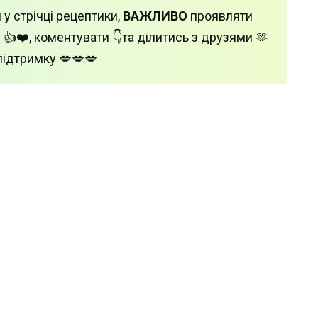
 у стрічці рецептики,
ВАЖЛИВО
проявляти
 👍❤️, коментувати 👇та ділитись з друзями 🫶
підтримку 💋💋💋