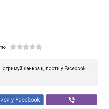
ттю
і отримуй найкращі пости у Facebook ↓
ися у Facebook