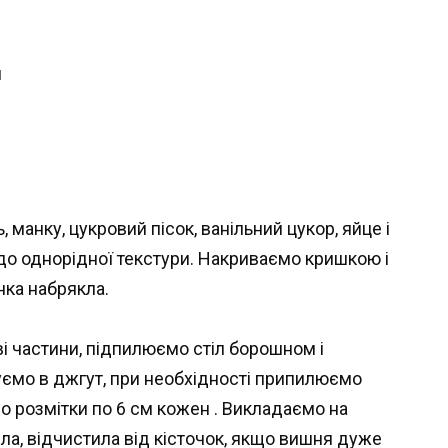
я
 манку, цукровий пісок, ванільний цукор, яйце і
 однорідної текстури. Накриваємо кришкою і
нка набрякла.
ві частини, підпилюємо стіл борошном і
уємо в джгут, при необхідності припилюємо
о розмітки по 6 см кожен . Викладаємо на
ила, відчистила від кісточок, якщо вишня дуже