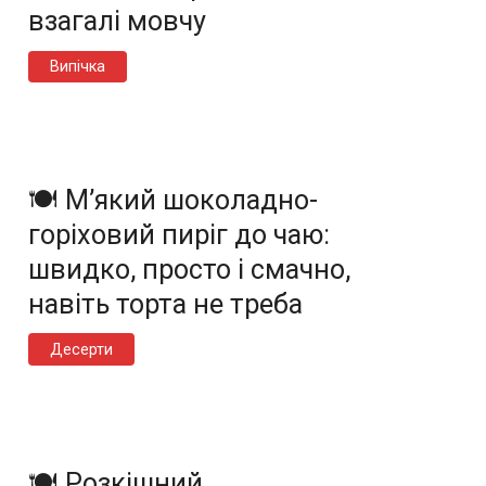
взагалі мовчу
Випічка
🍽️ М’який шоколадно-
горіховий пиріг до чаю:
швидко, просто і смачно,
навіть торта не треба
Десерти
🍽️ Розкішний