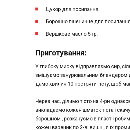
Цукор для посипання
Борошно пшеничне для посипанн
Вершкове масло 5 гр.
Приготування
:
У глибоку миску відправляємо сир, сіль,
змішуємо занурювальним блендером до
дамо хвилин 10 постояти тісту, щоб ма
Через час, ділимо тісто на 4-ри однако
викладаємо кожен шматок тіста і скач
борошном , розкачуємо в пласт і робим
кожен вареник по 2-ві вишні, я їх пром