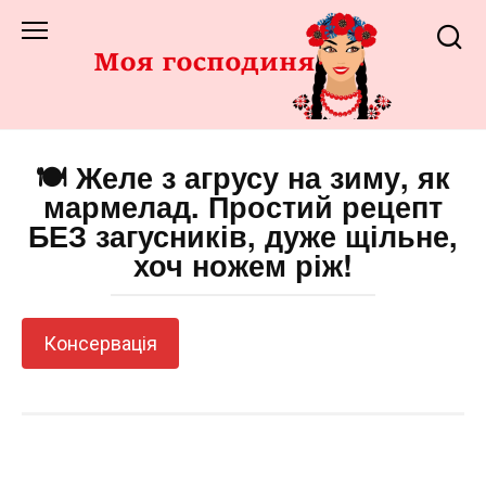
Перейти
до
змісту
🍽️ Желе з агрусу на зиму, як
мармелад. Простий рецепт
БЕЗ загусників, дуже щільне,
хоч ножем ріж!
Консервація