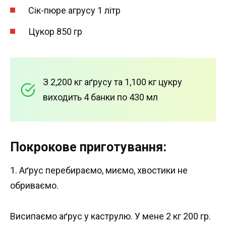
Сік-пюре агрусу 1 літр
Цукор 850 гр
З 2,200 кг аґрусу та 1,100 кг цукру
виходить 4 банки по 430 мл
Покрокове приготування:
1. Аґрус перебираємо, миємо, хвостики не
обриваємо.
Висипаємо аґрус у каструлю. У мене 2 кг 200 гр.