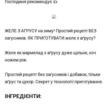
Господиня рекомендує 👍
ЖЕЛЕ З АГРУСУ на зиму! Простий рецепт БЕЗ
загусників. ЯК ПРИГОТУВАТИ желе з аґрусу?
Желе як мармелад з аґрусу дуже щільне, хоч
ножем ріж.
Простий рецепт без загусників і добавок, тільки
аґрус та цукор. Секрет у технології приготування.
ІНГРЕДІЄНТИ: