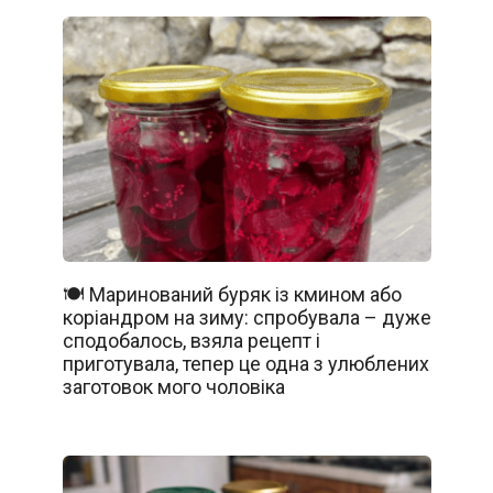
🍽️ Маринований буряк із кмином або
коріандром на зиму: спробувала – дуже
сподобалось, взяла рецепт і
приготувала, тепер це одна з улюблених
заготовок мого чоловіка