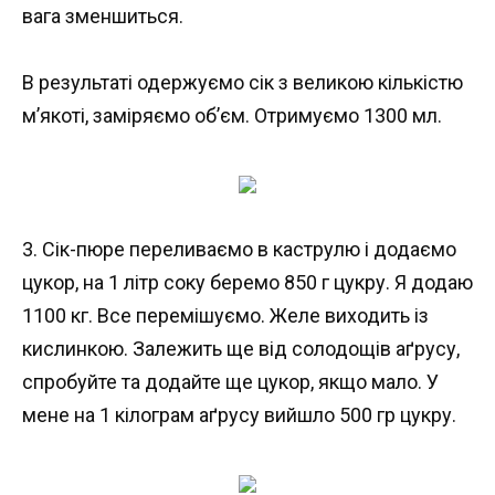
вага зменшиться.
В результаті одержуємо сік з великою кількістю
м’якоті, заміряємо об’єм. Отримуємо 1300 мл.
3. Сік-пюре переливаємо в каструлю і додаємо
цукор, на 1 літр соку беремо 850 г цукру. Я додаю
1100 кг. Все перемішуємо. Желе виходить із
кислинкою. Залежить ще від солодощів аґрусу,
спробуйте та додайте ще цукор, якщо мало. У
мене на 1 кілограм аґрусу вийшло 500 гр цукру.