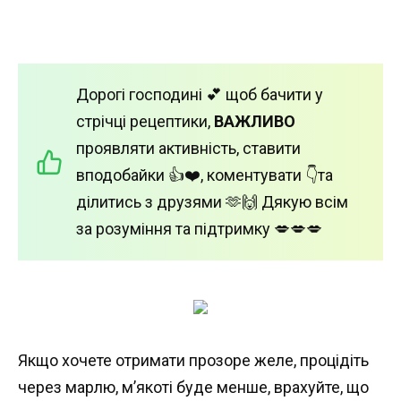
Дорогі господині 💕 щоб бачити у
стрічці рецептики,
ВАЖЛИВО
проявляти активність, ставити
вподобайки 👍❤️, коментувати 👇та
ділитись з друзями 🫶🙌 Дякую всім
за розуміння та підтримку 💋💋💋
Якщо хочете отримати прозоре желе, процідіть
через марлю, м’якоті буде менше, врахуйте, що