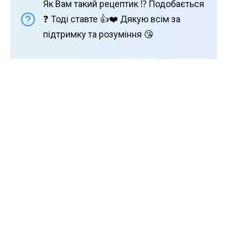
Як Вам такий рецептик ⁉️ Подобається
❓ Тоді ставте 👍❤️ Дякую всім за
підтримку та розуміння 😘