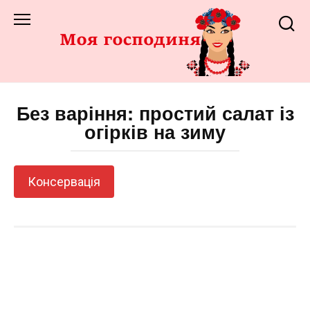
Перейти
до
змісту
Без варіння: простий салат із
огірків на зиму
Консервація