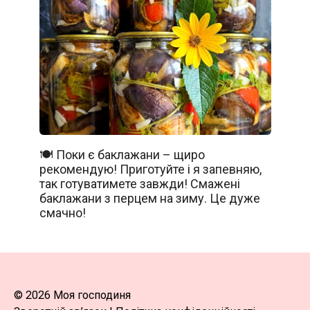
🍽️ Поки є баклажани – щиро
рекомендую! Приготуйте і я запевняю,
так готуватимете завжди! Смажені
баклажани з перцем на зиму. Це дуже
смачно!
© 2026 Моя господиня