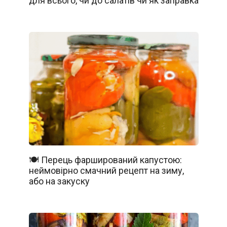
для всього, чи до салатів чи як заправка
🍽️ Перець фарширований капустою:
неймовірно смачний рецепт на зиму,
або на закуску