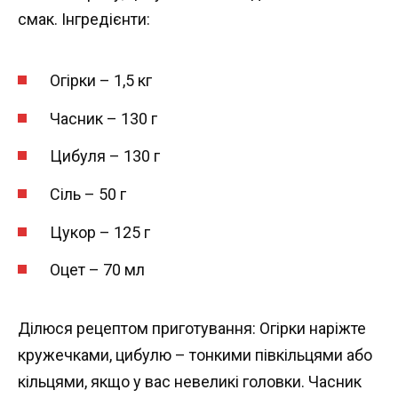
смак. Інгредієнти:
Огірки – 1,5 кг
Часник – 130 г
Цибуля – 130 г
Сіль – 50 г
Цукор – 125 г
Оцет – 70 мл
Ділюся рецептом приготування: Огірки наріжте
кружечками, цибулю – тонкими півкільцями або
кільцями, якщо у вас невеликі головки. Часник