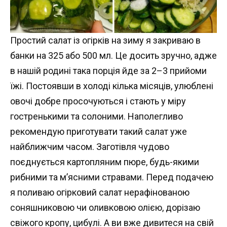
Простий салат із огірків на зиму я закриваю в
банки на 325 або 500 мл. Це досить зручно, адже
в нашій родині така порція йде за 2–3 прийоми
їжі. Постоявши в холоді кілька місяців, улюблені
овочі добре просочуються і стають у міру
гостренькими та солоними. Наполегливо
рекомендую приготувати такий салат уже
найближчим часом. Заготівля чудово
поєднується картопляним пюре, будь-якими
рибними та м’ясними стравами. Перед подачею
я поливаю огірковий салат нерафінованою
соняшниковою чи оливковою олією, дорізаю
свіжого кропу, цибулі. А ви вже дивитеся на свій