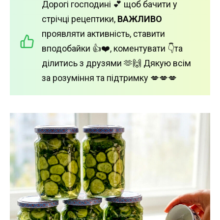
Дорогі господині 💕 щоб бачити у
стрічці рецептики,
ВАЖЛИВО
проявляти активність, ставити
вподобайки 👍❤️, коментувати 👇та
ділитись з друзями 🫶🙌 Дякую всім
за розуміння та підтримку 💋💋💋