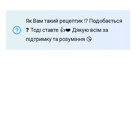
Як Вам такий рецептик ⁉️ Подобається
❓ Тоді ставте 👍❤️ Дякую всім за
підтримку та розуміння 😘