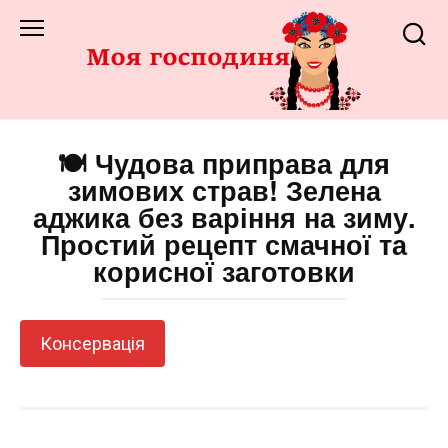
Перейти
до
змісту
🍽️ Чудова приправа для
зимових страв! Зелена
аджика без варіння на зиму.
Простий рецепт смачної та
корисної заготовки
Консервація