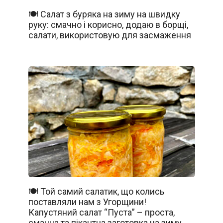
🍽️ Салат з буряка на зиму на швидку
руку: смачно і корисно, додаю в борщі,
салати, використовую для засмаження
🍽️ Той самий салатик, що колись
поставляли нам з Угорщини!
Капустяний салат “Пуста” – проста,
смачна та пікантна заготовка на зиму