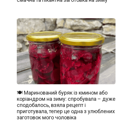
🍽️ Маринований буряк із кмином або
коріандром на зиму: спробувала – дуже
сподобалось, взяла рецепт і
приготувала, тепер це одна з улюблених
заготовок мого чоловіка