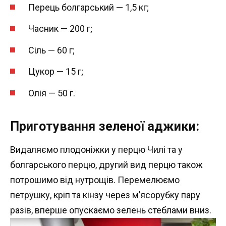
Перець болгарський — 1,5 кг;
Часник — 200 г;
Сіль — 60 г;
Цукор — 15 г;
Олія — 50 г.
Приготування зеленої аджики:
Видаляємо плодоніжки у перцю Чилі та у
болгарського перцю, другий вид перцю також
потрошимо від нутрощів. Перемелюємо
петрушку, кріп та кінзу через м’ясорубку пару
разів, вперше опускаємо зелень стеблами вниз.