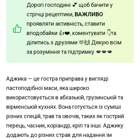
Дорогі господині 💕 щоб бачити у
стрічці рецептики,
ВАЖЛИВО
проявляти активність, ставити
вподобайки 👍❤️, коментувати 👇та
ділитись з друзями 🫶🙌 Дякую всім
за розуміння та підтримку 💋💋💋
Аджика — це гостра приправа у вигляді
пастоподібної маси, яка широко
використовується в абхазькій, грузинській та
вірменській кухнях. Вона готується із суміші
різних спецій, трав та овочів, таких як гострий
перець, часник, коріандр, кріп та інші. Аджику
додають до різних страв для надання їм