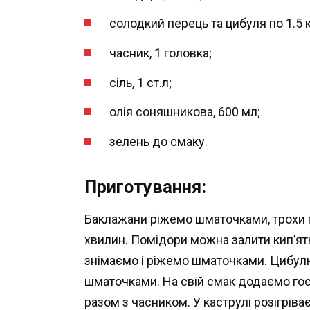
солодкий перець та цибуля по 1.5 к
часник, 1 головка;
сіль, 1 ст.л;
олія соняшникова, 600 мл;
зелень до смаку.
Приготування:
Баклажани ріжемо шматочками, трохи 
хвилин. Помідори можна залити кип’ятк
знімаємо і ріжемо шматочками. Цибул
шматочками. На свій смак додаємо гос
разом з часником. У каструлі розігрів