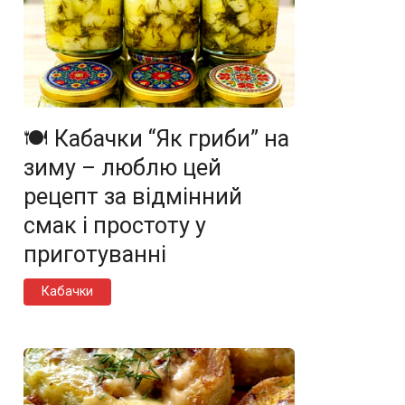
🍽️ Кабачки “Як гриби” на
зиму – люблю цей
рецепт за відмінний
смак і простоту у
приготуванні
Кабачки