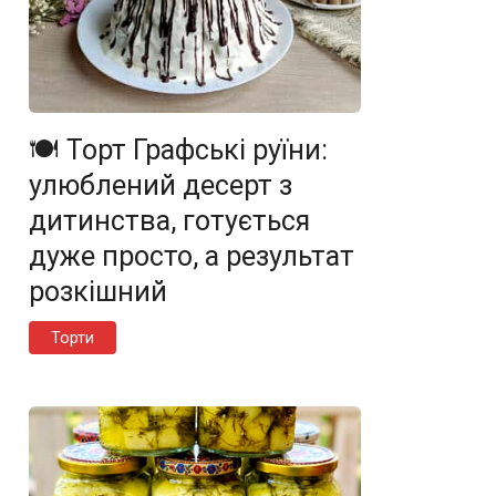
🍽️ Торт Графські руїни:
улюблений десерт з
дитинства, готується
дуже просто, а результат
розкішний
Торти