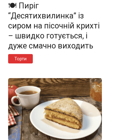
🍽️ Пиріг
“Десятихвилинка” із
сиром на пісочній крихті
– швидко готується, і
дуже смачно виходить
Торти