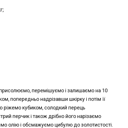
г;
присолюємо, перемішуємо і залишаємо на 10
ом, попередньо надрізавши шкірку і потім її
ю ріжемо кубиком, солодкий перець
трий перчик і також дрібно його нарізаємо
аємо олію і обсмажуємо цибулю до золотистості.