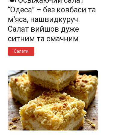
🍽️ Освіжаючий салат
“Одеса” – без ковбаси та
м’яса, нашвидкуруч.
Салат вийшов дуже
ситним та смачним
Салати