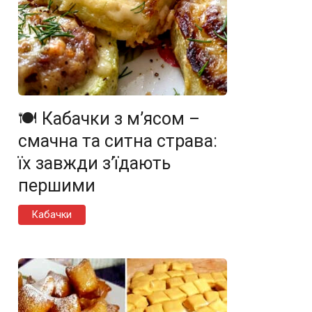
🍽️ Кабачки з м’ясом –
смачна та ситна страва:
їх завжди з’їдають
першими
Кабачки