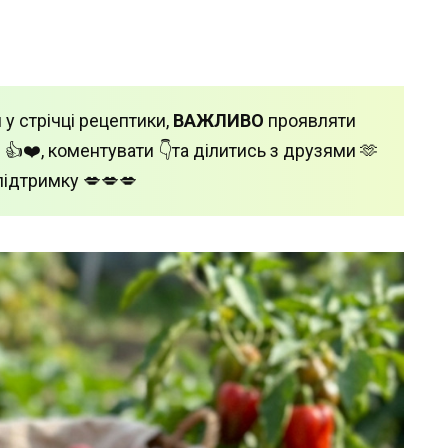
 у стрічці рецептики,
ВАЖЛИВО
проявляти
 👍❤️, коментувати 👇та ділитись з друзями 🫶
підтримку 💋💋💋