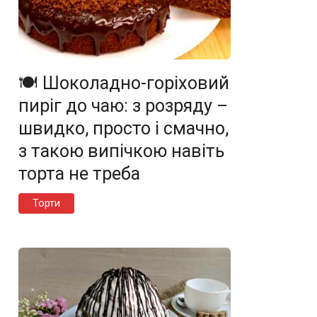
🍽️ Шоколадно-горіховий
пиріг до чаю: з розряду –
швидко, просто і смачно,
з такою випічкою навіть
торта не треба
Торти