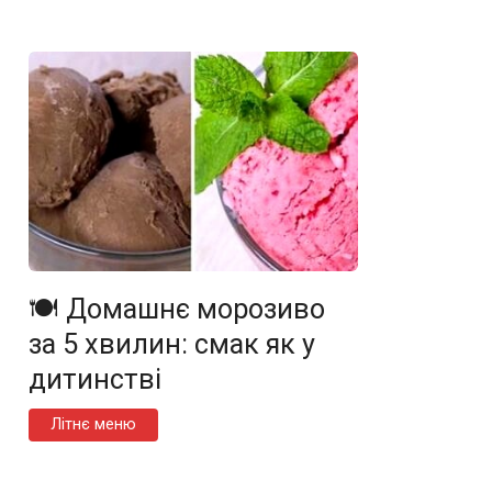
🍽️ Домашнє морозиво
за 5 хвилин: смак як у
дитинстві
Літнє меню