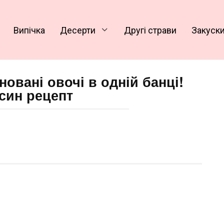
Випічка
Десерти
Другі страви
Закуск
новані овочі в одній банці!
син рецепт