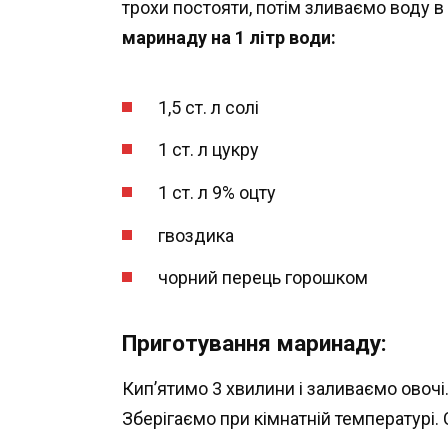
трохи постояти, потім зливаємо воду 
маринаду на 1 літр води:
1,5 ст. л солі
1 ст. л цукру
1 ст. л 9% оцту
гвоздика
чорний перець горошком
Приготування маринаду:
Кип’ятимо 3 хвилини і заливаємо овоч
Зберігаємо при кімнатній температурі.