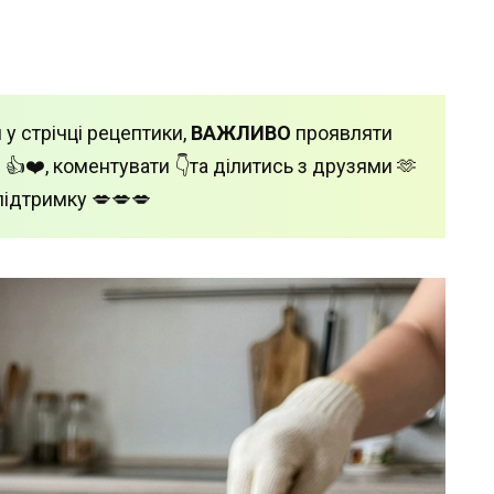
 у стрічці рецептики,
ВАЖЛИВО
проявляти
 👍❤️, коментувати 👇та ділитись з друзями 🫶
підтримку 💋💋💋