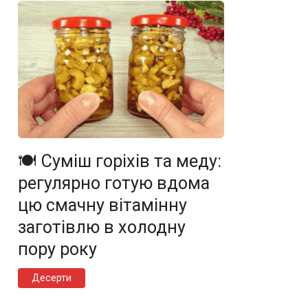
🍽️ Суміш горіхів та меду:
регулярно готую вдома
цю смачну вітамінну
заготівлю в холодну
пору року
Десерти