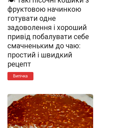
🍽️ Такі пісочні кошики з
фруктовою начинкою
готувати одне
задоволення і хороший
привід побалувати себе
смачненьким до чаю:
простий і швидкий
рецепт
Випічка