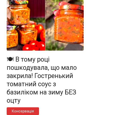
🍽️ В тому році
пошкодувала, що мало
закрила! Гостренький
томатний соус з
базиліком на зиму БЕЗ
оцту
Консервація