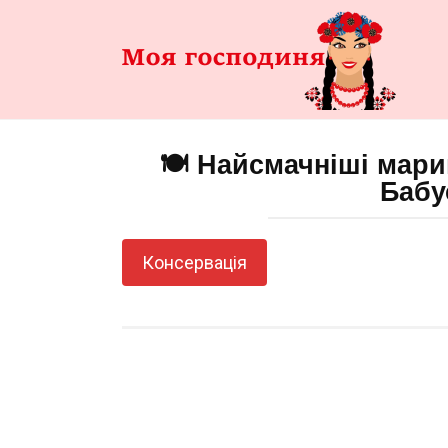
Перейти
до
змісту
🍽️ Найсмачніші мари
Бабу
Консервація