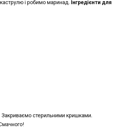
в каструлю і робимо маринад.
Інгредієнти для
і. Закриваємо стерильними кришками.
 Смачного!