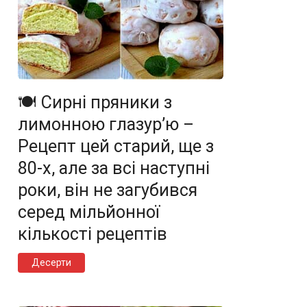
🍽️ Сирні пряники з
лимонною глазур’ю –
Рецепт цей старий, ще з
80-х, але за всі наступні
роки, він не загубився
серед мільйонної
кількості рецептів
Десерти