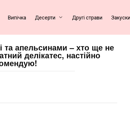
Випічка
Десерти
Другі страви
Закуск
ні та апельсинами – хто ще не
тний делікатес, настійно
омендую!