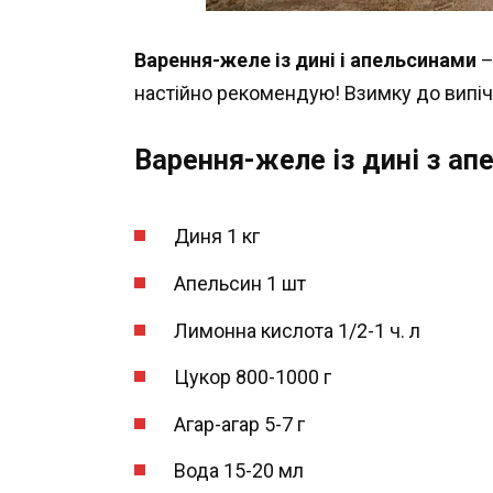
Варення-желе із дині і апельсинами
–
настійно рекомендую! Взимку до випіч
Варення-желе із дині з а
Диня 1 кг
Апельсин 1 шт
Лимонна кислота 1/2-1 ч. л
Цукор 800-1000 г
Агар-агар 5-7 г
Вода 15-20 мл