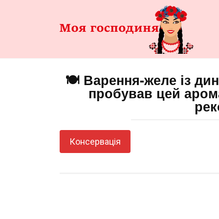
Перейти
до
змісту
🍽️ Варення-желе із ди
пробував цей арома
рек
Консервація