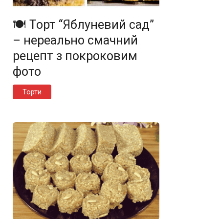
🍽️ Торт “Яблуневий сад”
– нереально смачний
рецепт з покроковим
фото
Торти