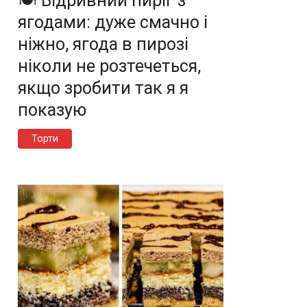
🍽️ Відривний пиріг з
ягодами: дуже смачно і
ніжно, ягода в пирозі
ніколи не розтечеться,
якщо зробити так я я
показую
Торти