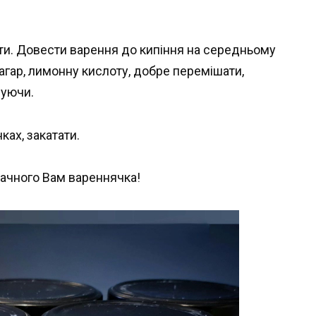
ати. Довести варення до кипіння на середньому
-агар, лимонну кислоту, добре перемішати,
шуючи.
ках, закатати.
мачного Вам вареннячка!