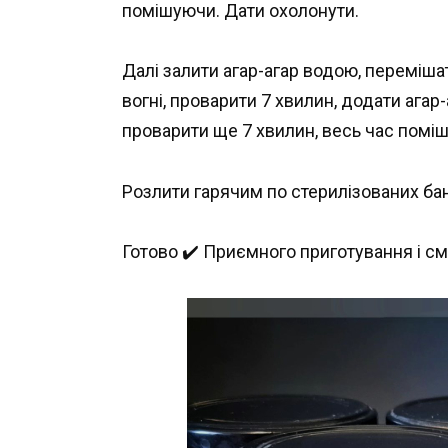
помішуючи. Дати охолонути.
Далі залити агар-агар водою, переміш
вогні, проварити 7 хвилин, додати агар
проварити ще 7 хвилин, весь час помі
Розлити гарячим по стерилізованих бан
Готово ✔️ Приємного приготування і с