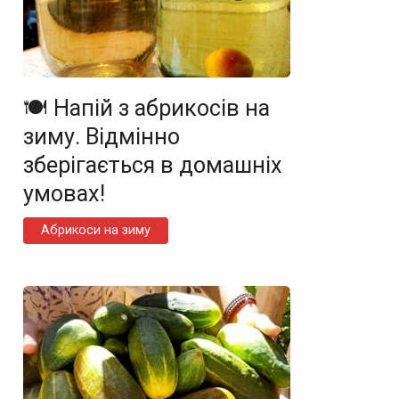
🍽️ Напій з абрикосів на
зиму. Відмінно
зберігається в домашніх
умовах!
Абрикоси на зиму