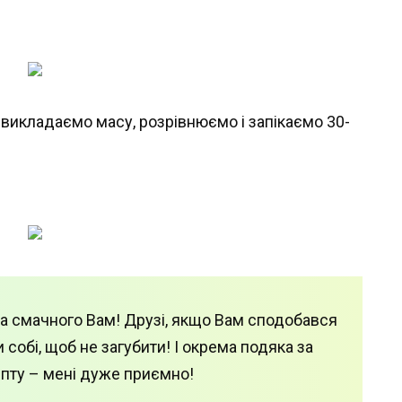
викладаємо масу, розрівнюємо і запікаємо 30-
а смачного Вам! Друзі, якщо Вам сподобався
 собі, щоб не загубити! І окрема подяка за
епту – мені дуже приємно!