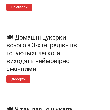
Помідори
🍽️ Домашні цукерки
всього з 3-х інгредієнтів:
готуються легко, а
виходять неймовірно
смачними
Десерти
🍽️ Я так давно шукала