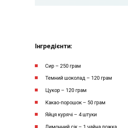
Інгредієнти:
Сир – 250 грам
Темний шоколад – 120 грам
Цукор – 120 грам
Какао-порошок – 50 грам
Яйця курячі – 4 штуки
Лимонний сік – 1 чайна ложка