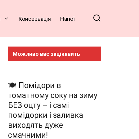
и
Консервація
Напої
Можливо вас зацікавить
🍽️ Помідори в
томатному соку на зиму
БЕЗ оцту – і самі
помідорки і заливка
виходять дуже
смачними!