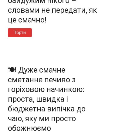
байдужим нікого –
словами не передати, як
це смачно!
Торти
🍽️ Дуже смачне
сметанне печиво з
горіховою начинкою:
проста, швидка і
бюджетна випічка до
чаю, яку ми просто
обожнюємо