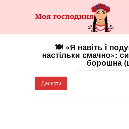
Перейти
до
змісту
🍽️ «Я навіть і по
настільки смачно»: с
борошна (
Десерти