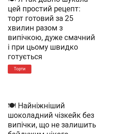
цей простий рецепт:
торт готовий за 25
хвилин разом з
випічкою, дуже смачний
і при цьому швидко
готується
Торти
🍽️ Найніжніший
шоколадний чізкейк без
випічки, що не залишить