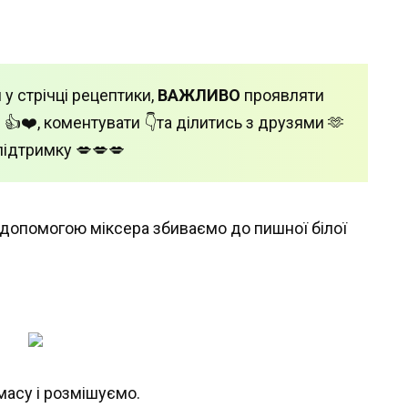
 у стрічці рецептики,
ВАЖЛИВО
проявляти
 👍❤️, коментувати 👇та ділитись з друзями 🫶
підтримку 💋💋💋
за допомогою міксера збиваємо до пишної білої
масу і розмішуємо.