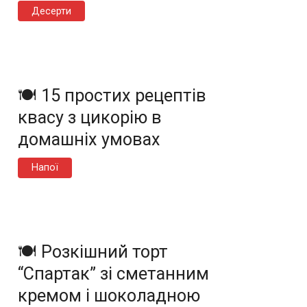
Десерти
🍽️ 15 простих рецептів
квасу з цикорію в
домашніх умовах
Напої
🍽️ Розкішний торт
“Спартак” зі сметанним
кремом і шоколадною