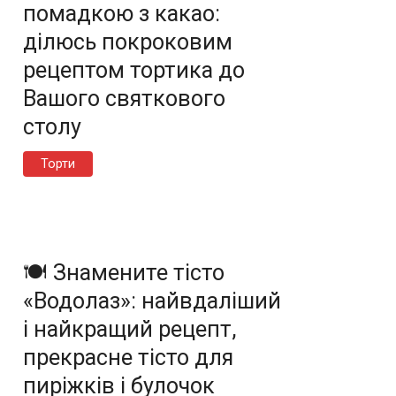
помадкою з какао:
ділюсь покроковим
рецептом тортика до
Вашого святкового
столу
Торти
🍽️ Знамените тісто
«Водолаз»: найвдаліший
і найкращий рецепт,
прекрасне тісто для
пиріжків і булочок