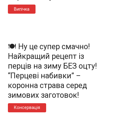
Випічка
🍽️ Ну це супер смачно!
Найкращий рецепт із
перців на зиму БЕЗ оцту!
“Перцеві набивки” –
коронна страва серед
зимових заготовок!
Консервація