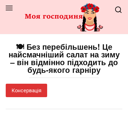
Перейти
до
змісту
🍽️ Без перебільшень! Це
найсмачніший салат на зиму
– він відмінно підходить до
будь-якого гарніру
Консервація