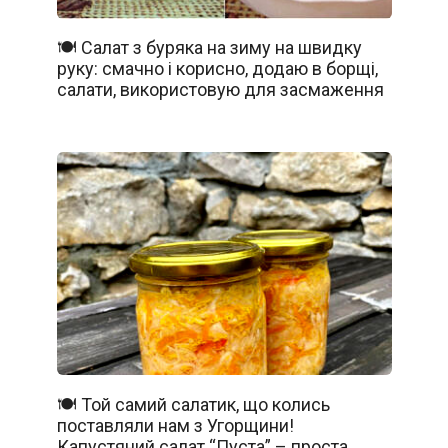
🍽️ Салат з буряка на зиму на швидку
руку: смачно і корисно, додаю в борщі,
салати, використовую для засмаження
🍽️ Той самий салатик, що колись
поставляли нам з Угорщини!
Капустяний салат “Пуста” – проста,