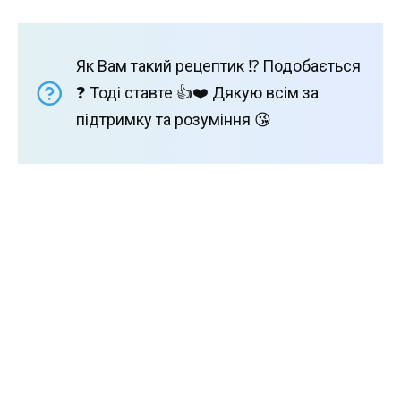
Як Вам такий рецептик ⁉️ Подобається
❓ Тоді ставте 👍❤️ Дякую всім за
підтримку та розуміння 😘