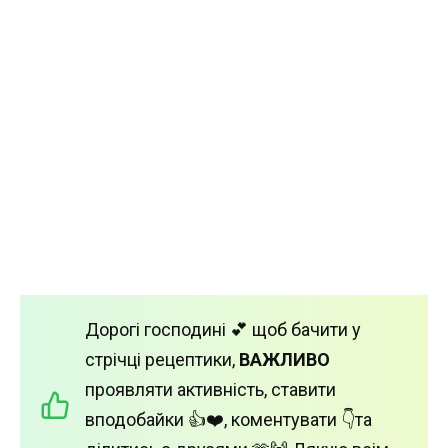
Дорогі господині 💕 щоб бачити у
стрічці рецептики,
ВАЖЛИВО
проявляти активність, ставити
вподобайки 👍❤️, коментувати 👇та