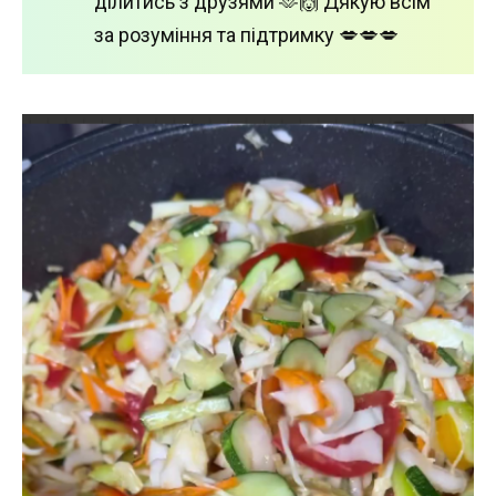
ділитись з друзями 🫶🙌 Дякую всім
за розуміння та підтримку 💋💋💋