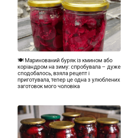
🍽️ Маринований буряк із кмином або
коріандром на зиму: спробувала – дуже
сподобалось, взяла рецепт і
приготувала, тепер це одна з улюблених
заготовок мого чоловіка