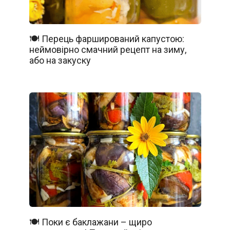
🍽️ Перець фарширований капустою:
неймовірно смачний рецепт на зиму,
або на закуску
🍽️ Поки є баклажани – щиро