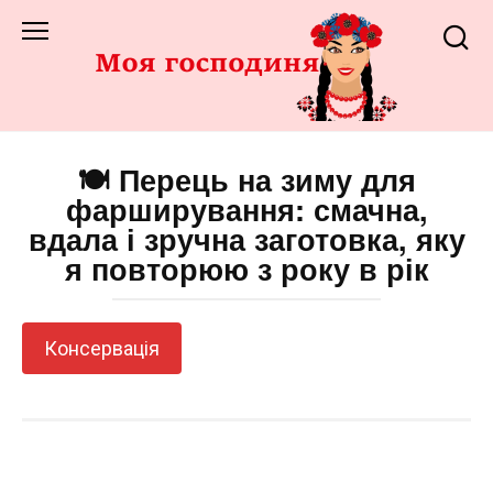
Перейти
до
змісту
🍽️ Перець на зиму для
фарширування: смачна,
вдала і зручна заготовка, яку
я повторюю з року в рік
Консервація