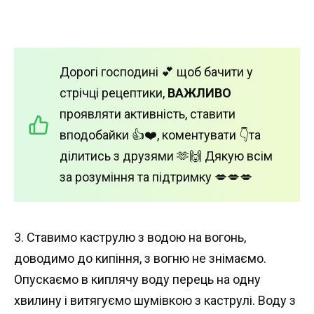
Дорогі господині 💕 щоб бачити у
стрічці рецептики,
ВАЖЛИВО
проявляти активність, ставити
вподобайки 👍❤️, коментувати 👇та
ділитись з друзями 🫶🙌 Дякую всім
за розуміння та підтримку 💋💋💋
3. Ставимо каструлю з водою на вогонь,
доводимо до кипіння, з вогню не знімаємо.
Опускаємо в киплячу воду перець на одну
хвилину і витягуємо шумівкою з каструлі. Воду з